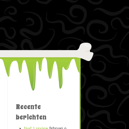
Recente
berichten
fnaf 1 review
februari 9,