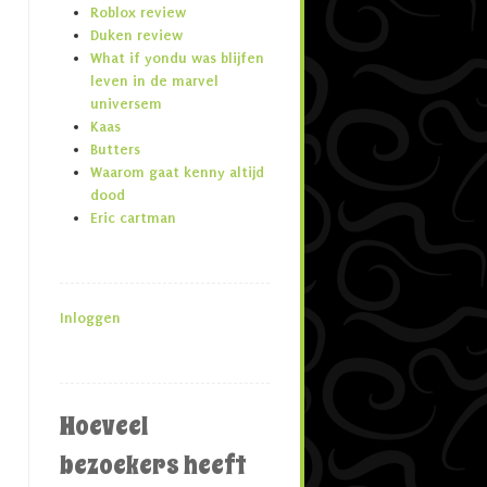
Roblox review
Duken review
What if yondu was blijfen
leven in de marvel
universem
Kaas
Butters
Waarom gaat kenny altijd
dood
Eric cartman
Inloggen
Hoeveel
bezoekers heeft