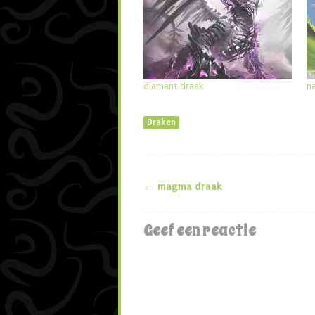
diamant draak
n
Draken
←
magma draak
Berichtnavigat
Geef een reactie