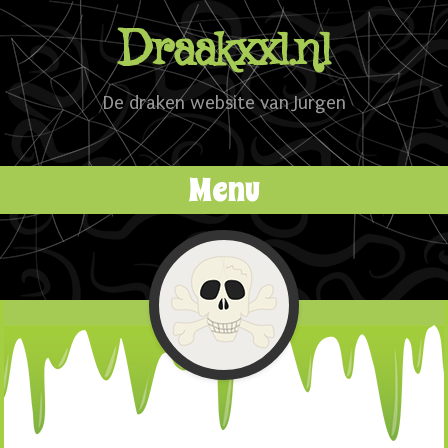
Draakxxl.nl
De draken website van Jurgen
Menu
Naar de inhoud springen