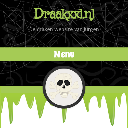
Draakxxl.nl
De draken website van Jurgen
Menu
Naar de inhoud springen