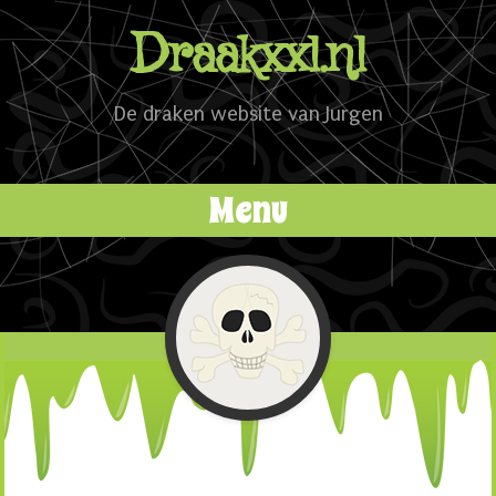
Draakxxl.nl
De draken website van Jurgen
Menu
Naar de inhoud springen