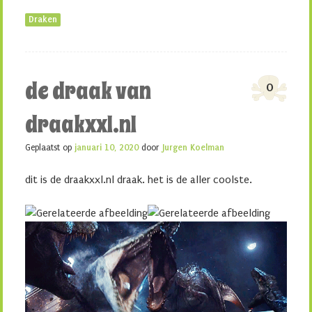
Draken
de draak van
0
draakxxl.nl
Geplaatst op
januari 10, 2020
door
Jurgen Koelman
dit is de draakxxl.nl draak. het is de aller coolste.