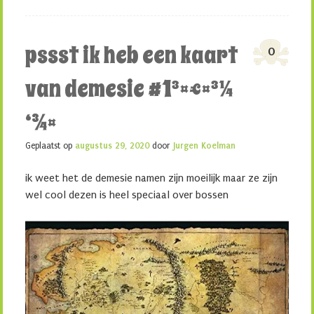
pssst ik heb een kaart
0
van demesie #1³¤€¤³¼
‘¾¤
Geplaatst op
augustus 29, 2020
door
Jurgen Koelman
ik weet het de demesie namen zijn moeilijk maar ze zijn
wel cool dezen is heel speciaal over bossen