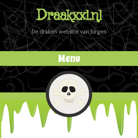
Draakxxl.nl
De draken website van Jurgen
Menu
Naar de inhoud springen