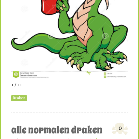
1 / 11
Draken
alle normalen draken
0