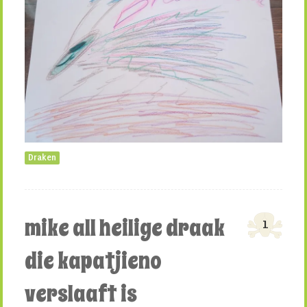
Draken
mike all heilige draak
1
die kapatjieno
verslaaft is